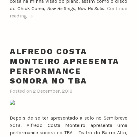
coisa na minha visão do piano, assim como o disco
do Chick Corea,
Now He Sings, Now He Sobs
.
Continue
“Luís
reading
→
Barrigas
apresenta
novo
disco
ALFREDO COSTA
“Indra””
MONTEIRO APRESENTA
PERFORMANCE
SONORA NO TBA
Posted on
2 December, 2019
Depois de se ter apresentado a solo no Semibreve
2018, Alfredo Costa Monteiro apresenta uma
performance sonora no TBA – Teatro do Bairro Alto,