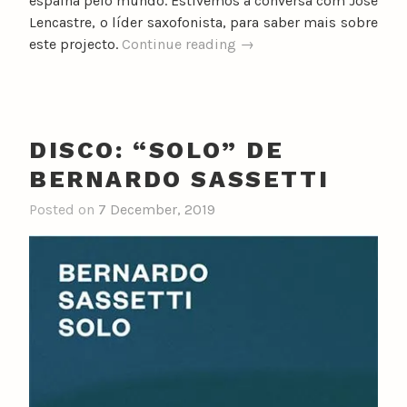
espalha pelo mundo. Estivemos à conversa com José
Lencastre, o líder saxofonista, para saber mais sobre
“Entrevista:
este projecto.
Continue reading
→
José
Lencastre
Nau
Quartet”
DISCO: “SOLO” DE
BERNARDO SASSETTI
Posted on
7 December, 2019