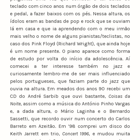
teclado com cinco anos num órgão de dois teclados
e pedal, a fazer baixos com os pés. Nessa altura, os
ídolos eram as bandas de pop e rock que se ouviam
lá em casa e que ia aprendendo com o meu irmão
mais velho o nome de alguns pianistas/teclistas, no
caso dos Pink Floyd (Richard Wright), que ainda hoje
é um nome presente. O piano aparece como forma
de estudo por volta do início da adolescência. Aí
comecei a ter interesse também no jazz e
curiosamente lembro-me de ser mais influenciado
pelos portugueses, que faziam parte do jazz que
ouvia na altura. Em meados dos anos 90 recebi um
CD do André Sarbib que ouvi bastante,
Coisas da
Noite
, assim como a música do António Pinho Vargas
e, a dada altura, o Mário Laginha e o Bernardo
Sassetti, que recordo ouvir num concerto do Carlos
Barreto em Azeitão. Em ’98 comprei um disco do
Keith Jarrett em trio,
Concert 1996
, e mudou muita