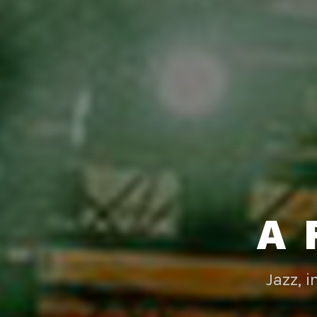
A 
Jazz, 