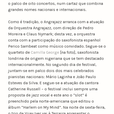
o palco de oito concertos, num cartaz que combina
grandes nomes nacionais e internacionais.
Como é tradição, o Angrajazz arranca com a atuação
da Orquestra Angrajazz, com direção de Pedro
Moreira e Claus Nymark; desta vez, a orquestra
conta com a participação do saxofonista espanhol
Perico Sambeat como músico convidado. Segue-se o
quarteto de
Camilla George
[na foto], saxofonista
londrina de origem nigeriana que se tem destacado
internacionalmente. No segundo dia de festival,
juntam-se em palco dois dos mais celebrados
pianistas nacionais: Mário Laginha e João Paulo
Esteves da Silva. E segue-se a atuação da cantora
Catherine Russell – o festival inclui sempre uma
proposta de jazz vocal e este ano o “slot” é
preenchido pela norte-americana que editou o
álbum “Harlem on My Mind”. Na noite de sexta-feira,
o trio de Vijay Iyer vai à Terceira apresentar o