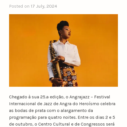
Posted on
17 July, 2024
b
y
n
u
n
o
c
a
t
a
r
i
n
o
Chegado à sua 25.ª edição, o Angrajazz – Festival
Internacional de Jazz de Angra do Heroísmo celebra
as bodas de prata com o alargamento da
programação para quatro noites. Entre os dias 2 e 5
de outubro, o Centro Cultural e de Congressos será