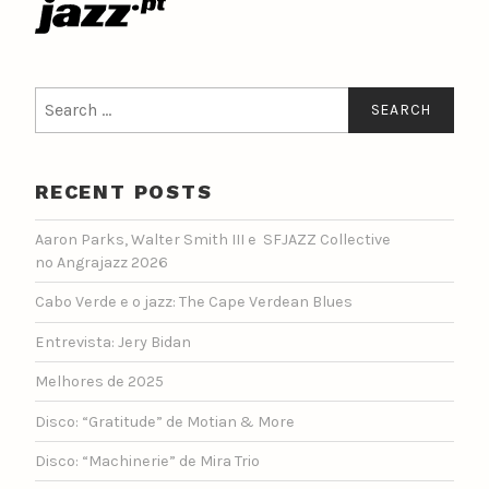
Search
for:
RECENT POSTS
Aaron Parks, Walter Smith III e SFJAZZ Collective
no Angrajazz 2026
Cabo Verde e o jazz: The Cape Verdean Blues
Entrevista: Jery Bidan
Melhores de 2025
Disco: “Gratitude” de Motian & More
Disco: “Machinerie” de Mira Trio