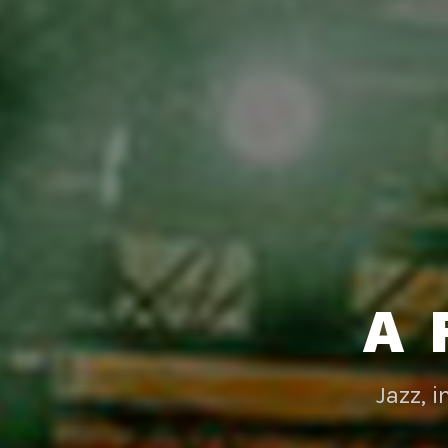
A 
Jazz, 