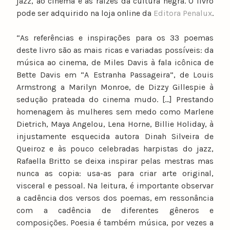
jazz, ao cinema e às raízes da cultura negra. O livro
pode ser adquirido na loja online da
Editora Penalux
.
“As referências e inspirações para os 33 poemas
deste livro são as mais ricas e variadas possíveis: da
música ao cinema, de Miles Davis à fala icônica de
Bette Davis em “A Estranha Passageira”, de Louis
Armstrong a Marilyn Monroe, de Dizzy Gillespie à
sedução prateada do cinema mudo. […] Prestando
homenagem às mulheres sem medo como Marlene
Dietrich, Maya Angelou, Lena Horne, Billie Holiday, à
injustamente esquecida autora Dinah Silveira de
Queiroz e às pouco celebradas harpistas do jazz,
Rafaella Britto se deixa inspirar pelas mestras mas
nunca as copia: usa-as para criar arte original,
visceral e pessoal. Na leitura, é importante observar
a cadência dos versos dos poemas, em ressonância
com a cadência de diferentes gêneros e
composições. Poesia é também música, por vezes a