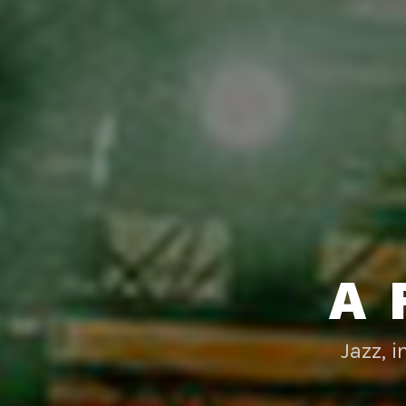
A 
Jazz, 