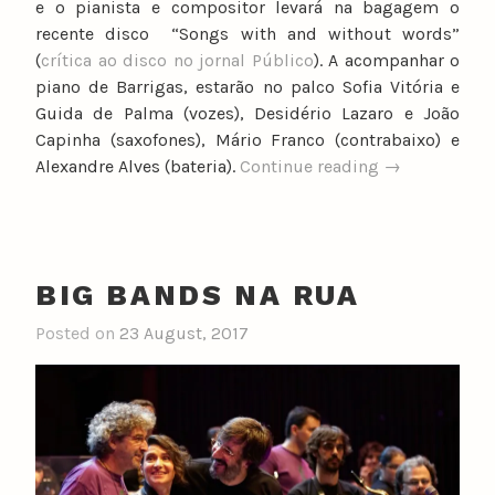
e o pianista e compositor levará na bagagem o
recente disco “Songs with and without words”
(
crítica ao disco no jornal Público
). A acompanhar o
piano de Barrigas, estarão no palco Sofia Vitória e
Guida de Palma (vozes), Desidério Lazaro e João
Capinha (saxofones), Mário Franco (contrabaixo) e
“As
Alexandre Alves (bateria).
Continue reading
→
canções
de
Luís
Barrigas
BIG BANDS NA RUA
na
Culturgest”
Posted on
23 August, 2017