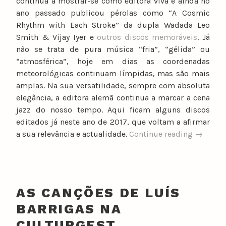
continua a mostrar-se como editora viva e ainda no
ano passado publicou pérolas como “A Cosmic
Rhythm with Each Stroke” da dupla Wadada Leo
Smith & Vijay Iyer e
outros discos memoráveis
. Já
não se trata de pura música “fria”, “gélida” ou
“atmosférica”, hoje em dias as coordenadas
meteorológicas continuam límpidas, mas são mais
amplas. Na sua versatilidade, sempre com absoluta
elegância, a editora alemã continua a marcar a cena
jazz do nosso tempo. Aqui ficam alguns discos
editados já neste ano de 2017, que voltam a afirmar
“ECM
a sua relevância e actualidade.
Continue reading
→
Records,
2017:
A
história
AS CANÇÕES DE LUÍS
continu
BARRIGAS NA
CULTURGEST