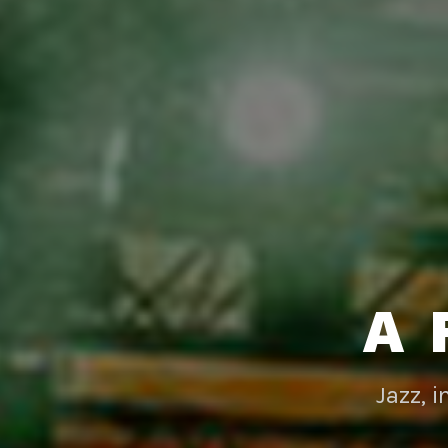
A 
Jazz, 