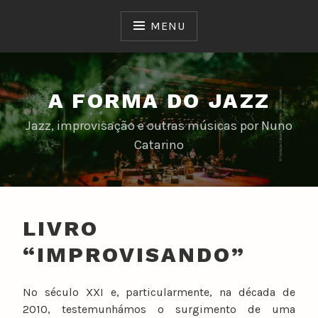
Skip
to
MENU
content
A FORMA DO JAZZ
Jazz, improvisação e outras músicas por Nuno
Catarino
LIVRO
“IMPROVISANDO”
No século XXI e, particularmente, na década de
2010, testemunhámos o surgimento de uma