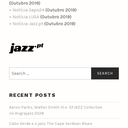
(Outubro 2019)
–
Notícia Sapo24
(Outubro 2019)
–
Notícia LUSA
(Outubro 2019)
–
Notícia Jazz.pt
(Outubro 2019)
Search
for:
RECENT POSTS
Aaron Parks, Walter Smith III e SFJAZZ Collective
no Angrajazz 2026
Cabo Verde e o jazz: The Cape Verdean Blues