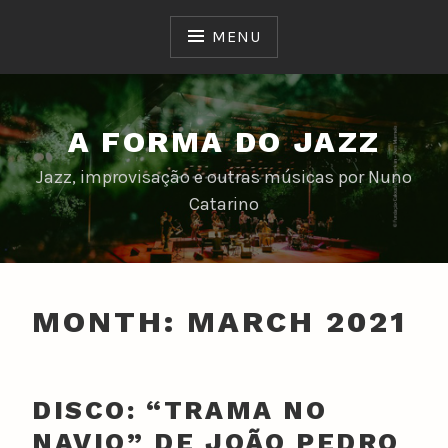
Skip
to
MENU
content
A FORMA DO JAZZ
Jazz, improvisação e outras músicas por Nuno
Catarino
MONTH:
MARCH 2021
DISCO: “TRAMA NO
NAVIO” DE JOÃO PEDRO