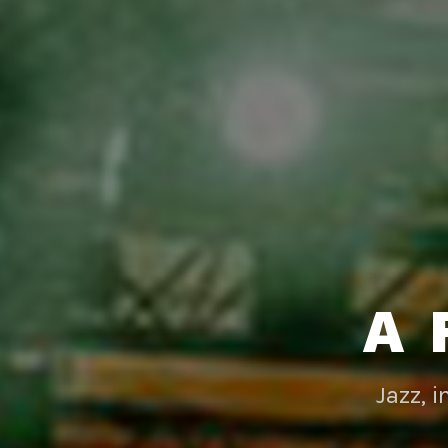
A 
Jazz, 