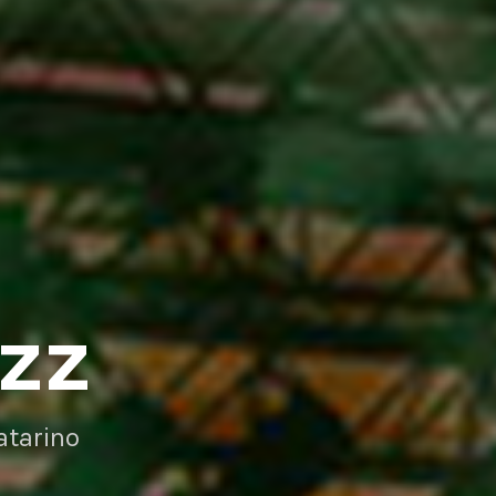
AZZ
atarino