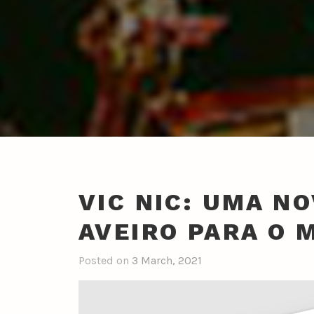
VIC NIC: UMA N
AVEIRO PARA O 
Posted on
3 March, 2021
b
y
n
u