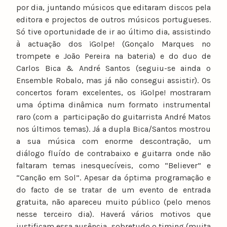
por dia, juntando músicos que editaram discos pela
editora e projectos de outros músicos portugueses.
Só tive oportunidade de ir ao último dia, assistindo
à actuação dos ¡Golpe! (Gonçalo Marques no
trompete e João Pereira na bateria) e do duo de
Carlos Bica & André Santos (seguiu-se ainda o
Ensemble Robalo, mas já não consegui assistir). Os
concertos foram excelentes, os ¡Golpe! mostraram
uma óptima dinâmica num formato instrumental
raro (com a participação do guitarrista André Matos
nos últimos temas). Já a dupla Bica/Santos mostrou
a sua música com enorme descontração, um
diálogo fluído de contrabaixo e guitarra onde não
faltaram temas inesquecíveis, como “Believer” e
“Canção em Sol”. Apesar da óptima programação e
do facto de se tratar de um evento de entrada
gratuita, não apareceu muito público (pelo menos
nesse terceiro dia). Haverá vários motivos que
justificam essa ausência, sobretudo o timing (muita