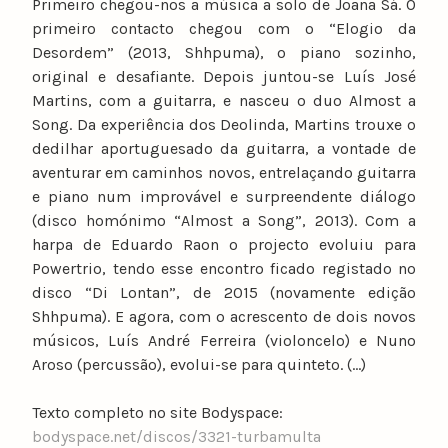
Primeiro chegou-nos a música a solo de Joana Sá. O
primeiro contacto chegou com o “Elogio da
Desordem” (2013, Shhpuma), o piano sozinho,
original e desafiante. Depois juntou-se Luís José
Martins, com a guitarra, e nasceu o duo Almost a
Song. Da experiência dos Deolinda, Martins trouxe o
dedilhar aportuguesado da guitarra, a vontade de
aventurar em caminhos novos, entrelaçando guitarra
e piano num improvável e surpreendente diálogo
(disco homónimo “Almost a Song”, 2013). Com a
harpa de Eduardo Raon o projecto evoluiu para
Powertrio, tendo esse encontro ficado registado no
disco “Di Lontan”, de 2015 (novamente edição
Shhpuma). E agora, com o acrescento de dois novos
músicos, Luís André Ferreira (violoncelo) e Nuno
Aroso (percussão), evolui-se para quinteto. (…)
Texto completo no site Bodyspace:
bodyspace.net/discos/3321-turbamulta