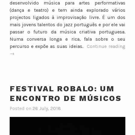
desenvolvido música para artes performativas
(dança e teatro) e tem ainda explorado vários
projectos ligados à improvisação livre. É um dos
mais jovens talentos do jazz português e por ele vai
passar o futuro da música criativa portuguesa.
Numa conversa longa e rica, fala sobre o seu
“Ent
percurso e expõe as suas ideias.
Continue reading
Ped
→
Mel
Alve
FESTIVAL ROBALO: UM
ENCONTRO DE MÚSICOS
Posted on
26 July, 2018