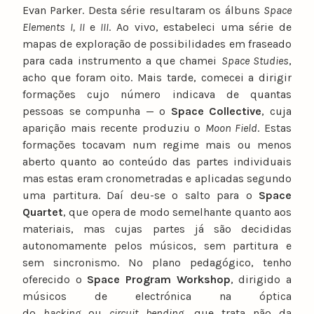
Evan Parker. Desta série resultaram os álbuns
Space
Elements I, II
e
III
. Ao vivo, estabeleci uma série de
mapas de exploração de possibilidades em fraseado
para cada instrumento a que chamei
Space Studies
,
acho que foram oito. Mais tarde, comecei a dirigir
formações cujo número indicava de quantas
pessoas se compunha — o
Space Collective
, cuja
aparição mais recente produziu o
Moon Field
. Estas
formações tocavam num regime mais ou menos
aberto quanto ao conteúdo das partes individuais
mas estas eram cronometradas e aplicadas segundo
uma partitura. Daí deu-se o salto para o
Space
Quartet
, que opera de modo semelhante quanto aos
materiais, mas cujas partes já são decididas
autonomamente pelos músicos, sem partitura e
sem sincronismo. No plano pedagógico, tenho
oferecido o
Space Program Workshop
, dirigido a
músicos de electrónica na óptica
do
hacking
ou
circuit bending
, que trata não da