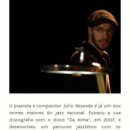
O pianista e compositor Júlio Resende é já um dos
nomes maiores do jazz nacional. Estreou a sua
discografia com o disco “Da Alma”, em 2007, e
desenvolveu um percurso jazzístico com os