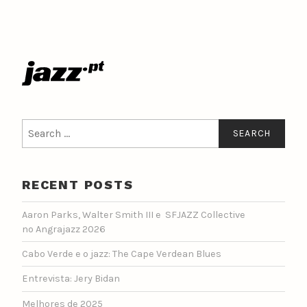
Search
for:
RECENT POSTS
Aaron Parks, Walter Smith III e SFJAZZ Collective
no Angrajazz 2026
Cabo Verde e o jazz: The Cape Verdean Blues
Entrevista: Jery Bidan
Melhores de 2025