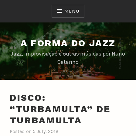
Skip
to
MENU
content
A FORMA DO JAZZ
Jazz, improvisação e outras músicas por Nuno
Catarino
DISCO:
“TURBAMULTA” DE
TURBAMULTA
Posted on
5 July, 2018
b