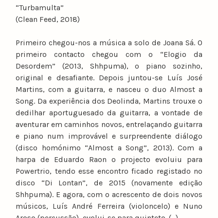
“Turbamulta”
(Clean Feed, 2018)
Primeiro chegou-nos a música a solo de Joana Sá. O
primeiro contacto chegou com o “Elogio da
Desordem” (2013, Shhpuma), o piano sozinho,
original e desafiante. Depois juntou-se Luís José
Martins, com a guitarra, e nasceu o duo Almost a
Song. Da experiência dos Deolinda, Martins trouxe o
dedilhar aportuguesado da guitarra, a vontade de
aventurar em caminhos novos, entrelaçando guitarra
e piano num improvável e surpreendente diálogo
(disco homónimo “Almost a Song”, 2013). Com a
harpa de Eduardo Raon o projecto evoluiu para
Powertrio, tendo esse encontro ficado registado no
disco “Di Lontan”, de 2015 (novamente edição
Shhpuma). E agora, com o acrescento de dois novos
músicos, Luís André Ferreira (violoncelo) e Nuno
Aroso (percussão), evolui-se para quinteto. (…)