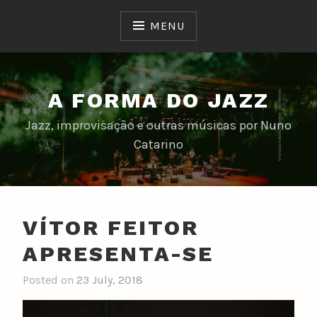
Skip
to
MENU
content
A FORMA DO JAZZ
Jazz, improvisação e outras músicas por Nuno
Catarino
VÍTOR FEITOR
APRESENTA-SE
Posted on
23 July, 2018
b
y
n