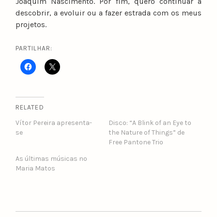
Joaquim Nascimento. Por fim, quero continuar a
descobrir, a evoluir ou a fazer estrada com os meus
projetos.
PARTILHAR:
RELATED
Vítor Pereira apresenta-
Disco: “A Blink of an Eye to
se
the Nature of Things” de
Free Pantone Trio
As últimas músicas no
Maria Matos
POST