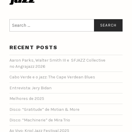
Search
for:
RECENT POSTS
Aaron Parks, Walter Smith III e SFJAZZ Collective
no Angrajazz 2026
Cabo Verde e o jazz: The Cape Verdean Blues
Entrevista: Jery Bidan
Melhores de 2025
Disco: “Gratitude” de Motian & More
Disco: “Machinerie” de Mira Trio
Ao Vivo: Kriol Jazz Festival 2025