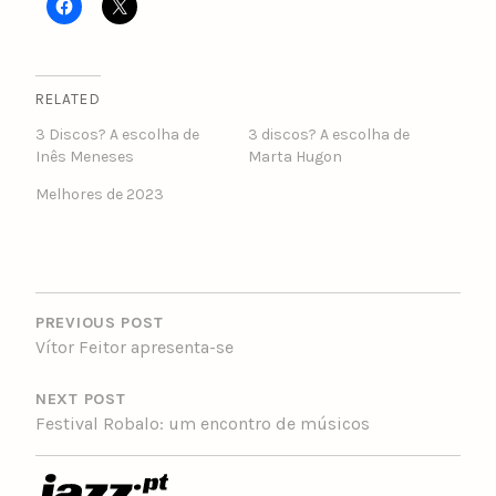
RELATED
3 Discos? A escolha de
3 discos? A escolha de
Inês Meneses
Marta Hugon
Melhores de 2023
POST
NAVIGATION
PREVIOUS POST
Vítor Feitor apresenta-se
NEXT POST
Festival Robalo: um encontro de músicos