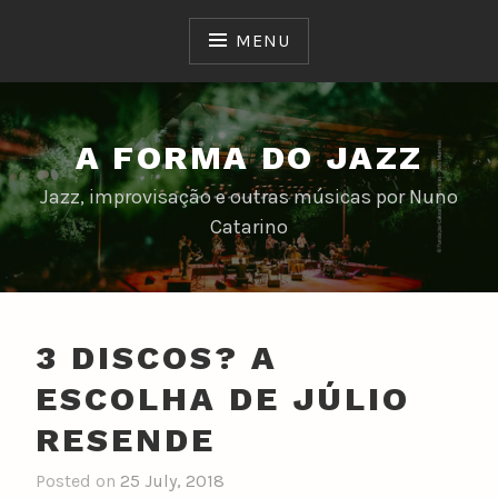
Skip
to
MENU
content
A FORMA DO JAZZ
Jazz, improvisação e outras músicas por Nuno
Catarino
3 DISCOS? A
ESCOLHA DE JÚLIO
RESENDE
Posted on
25 July, 2018
b