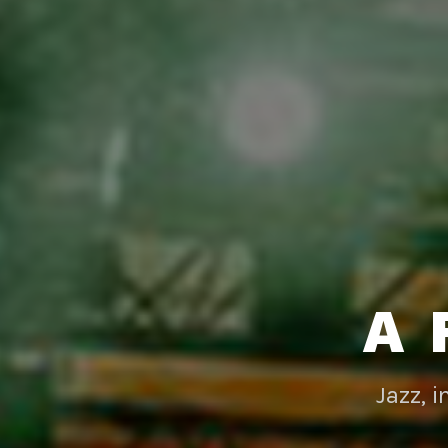
A 
Jazz, 