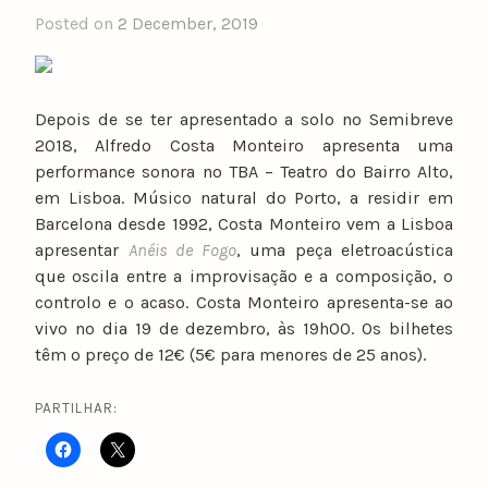
Posted on
2 December, 2019
b
y
n
u
Depois de se ter apresentado a solo no Semibreve
n
2018, Alfredo Costa Monteiro apresenta uma
o
performance sonora no TBA – Teatro do Bairro Alto,
c
em Lisboa. Músico natural do Porto, a residir em
a
Barcelona desde 1992, Costa Monteiro vem a Lisboa
t
apresentar
Anéis de Fogo
, uma peça eletroacústica
a
que oscila entre a improvisação e a composição, o
r
controlo e o acaso. Costa Monteiro apresenta-se ao
i
vivo no dia 19 de dezembro, às 19h00. Os bilhetes
n
têm o preço de 12€ (5€ para menores de 25 anos).
o
PARTILHAR: