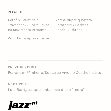
RELATED
Hernâni Faustino e
Vem aí super-quarteto:
Travassos & Pedro Sousa
Ferrandini / Parker /
no Movimento Presente
Sandell / Dörner
Vítor Feitor apresenta-se
POST
NAVIGATION
PREVIOUS POST
Ferrandini/Pinheiro/Sousa ao vivo no Goethe Institut
NEXT POST
Luís Barrigas apresenta novo disco “Indra”