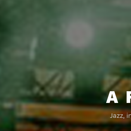
A 
Jazz, 