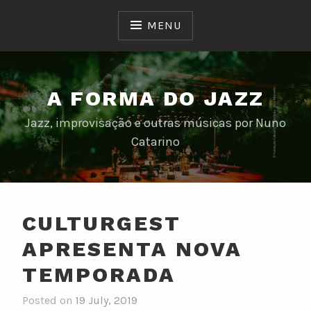
Skip
to
MENU
content
A FORMA DO JAZZ
Jazz, improvisação e outras músicas por Nuno
Catarino
CULTURGEST
APRESENTA NOVA
TEMPORADA
Posted on
19 July, 2019
b