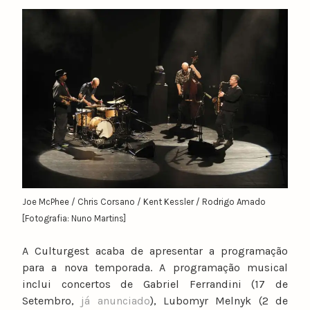
y
n
u
n
o
c
a
t
a
r
i
n
Joe McPhee / Chris Corsano / Kent Kessler / Rodrigo Amado
o
[Fotografia: Nuno Martins]
A Culturgest acaba de apresentar a programação
para a nova temporada. A programação musical
inclui concertos de Gabriel Ferrandini (17 de
Setembro,
já anunciado
), Lubomyr Melnyk (2 de