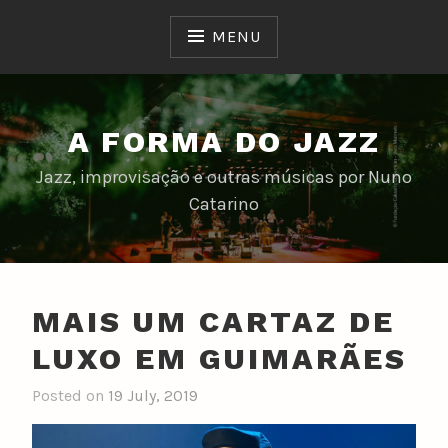
Skip
to
MENU
content
A FORMA DO JAZZ
Jazz, improvisação e outras músicas por Nuno
Catarino
MAIS UM CARTAZ DE
LUXO EM GUIMARÃES
Posted on
19 July, 2019
b
y
n