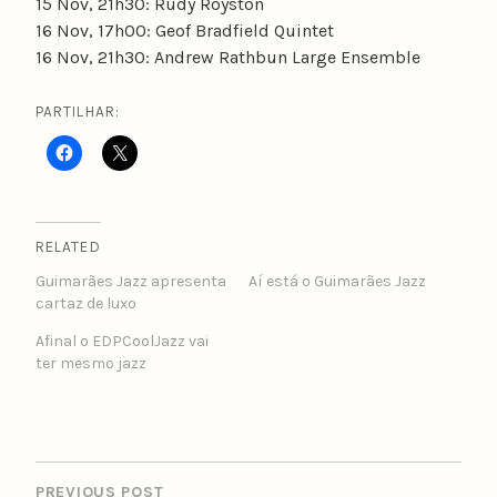
15 Nov, 21h30: Rudy Royston
16 Nov, 17h00: Geof Bradfield Quintet
16 Nov, 21h30: Andrew Rathbun Large Ensemble
PARTILHAR:
RELATED
Guimarães Jazz apresenta
Aí está o Guimarães Jazz
cartaz de luxo
Afinal o EDPCoolJazz vai
ter mesmo jazz
POST
NAVIGATION
PREVIOUS POST