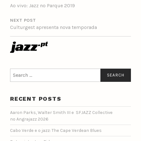
Ao vivo: Jazz no Parque 2019
NEXT POST
Culturgest apresenta nova temporada
Search
for:
RECENT POSTS
Aaron Parks, Walter Smith III e SFJAZZ Collective
no Angrajazz 2026
Cabo Verde e o jazz: The Cape Verdean Blues