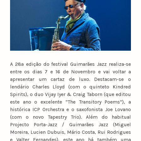
u
n
o
c
a
t
a
r
A 28ª edição do festival Guimarães Jazz realiza-se
i
entre os dias 7 e 16 de Novembro e vai voltar a
n
apresentar um cartaz de luxo. Destacam-se o
o
lendário Charles Lloyd (com o quinteto Kindred
Spirits), o duo Vijay Iyer & Craig Taborn (que editou
este ano o excelente “The Transitory Poems”), a
histórica ICP Orchestra e o saxofonista Joe Lovano
(com o novo Tapestry Trio). Além do habitual
Projecto Porta-Jazz / Guimarães Jazz (Miguel
Moreira, Lucien Dubuis, Mário Costa, Rui Rodrigues
e Valter Fernandes), este ano há também uma