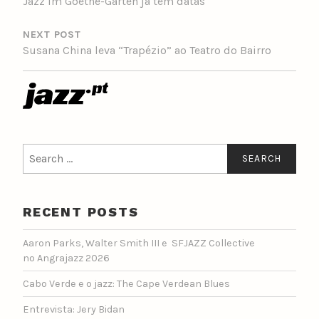
Jazz im Goethe-Garten já tem datas
NEXT POST
Susana China leva “Trapézio” ao Teatro do Bairro
Search
for:
RECENT POSTS
Aaron Parks, Walter Smith III e SFJAZZ Collective
no Angrajazz 2026
Cabo Verde e o jazz: The Cape Verdean Blues
Entrevista: Jery Bidan