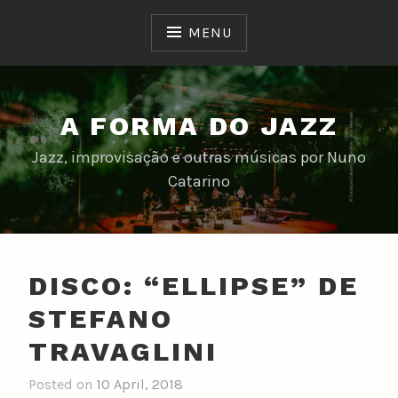
Skip
to
MENU
content
A FORMA DO JAZZ
Jazz, improvisação e outras músicas por Nuno
Catarino
DISCO: “ELLIPSE” DE
STEFANO
TRAVAGLINI
Posted on
10 April, 2018
b