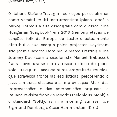
(Notami Jazz, 2017)
O italiano Stefano Travaglini começou por se afirmar
como versátil multi-instrumentista (piano, oboé e
baixo). Estreou a sua discografia com o disco “The
Hungarian Songbook” em 2013 (reinterpretação de
canções folk da Europa de Leste) e actualmente
distribui a sua energia pelos projectos Daydream
Trio (com Giacomo Dominici e Marco Frattini) e The
Journey Duo (com o saxofonista Manuel Trabucco).
Agora, aventura-se num arriscado disco de piano
solo. Travaglini lança-se numa empreitada musical
que atravessa fronteiras estilísticas, percorrendo o
jazz, a música clássica e a improvisação. Além das
improvisações e das composições originais, o
italiano revisita “Monk’s Mood” (Thelonious Monk) e
o standard “Softly, as in a morning sunrise” (de
Sigmund Romberg e Oscar Hammerstein II). (…)