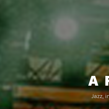
A 
Jazz, 