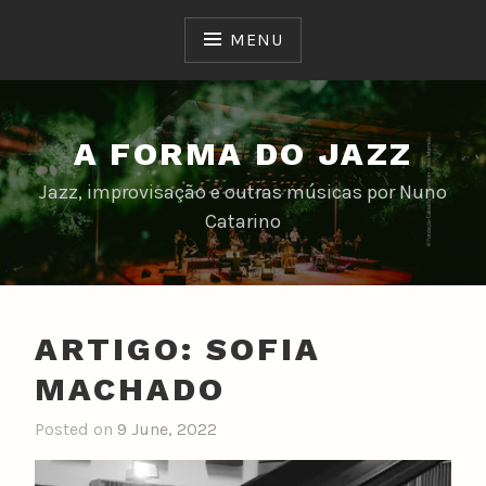
Skip
to
MENU
content
A FORMA DO JAZZ
Jazz, improvisação e outras músicas por Nuno
Catarino
ARTIGO: SOFIA
MACHADO
Posted on
9 June, 2022
b
y
n