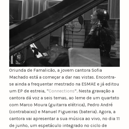
u
n
o
c
a
t
a
r
i
n
Oriunda de Famalicão, a jovem cantora Sofia
o
Machado está a começar a dar nas vistas. Encontra-
se ainda a frequentar mestrado na ESMAE e já editou
um EP de estreia, “
Connections
”. Nesta gravação a
cantora dá voz a seis temas, ao leme de um quarteto
com Marco Moura (guitarra elétrica), Pedro André
(contrabaixo) e Manuel Figueiras (bateria). Agora, a
cantora vai apresentar a sua música ao vivo, no dia 11
de junho, um espetáculo integrado no ciclo de