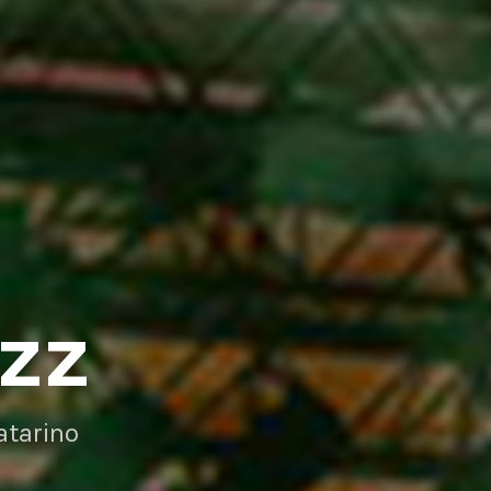
AZZ
atarino