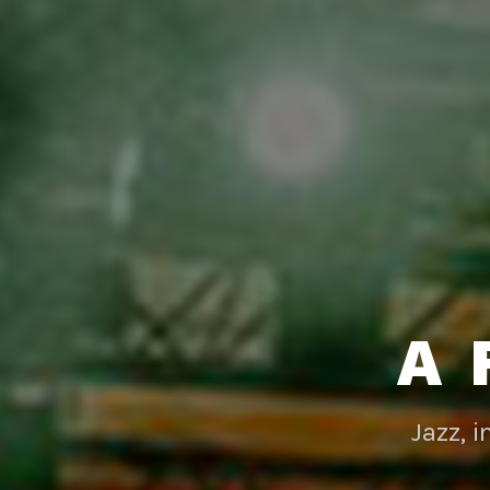
A 
Jazz, 