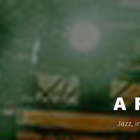
A 
Jazz, 