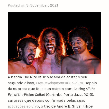
Posted on
3 November, 2021
b
y
n
u
n
o
c
a
t
a
r
i
n
A banda The Rite of Trio acaba de editar o seu
o
segundo disco,
Free Development of
Delirium
.
Depois
da supresa que foi a sua estreia com
Getting All the
Evil of the Piston Collar!
(Carimbo Porta-Jazz, 2015),
surpresa que depois confirmada pelas suas
actuações ao vivo
, o trio de André B. Silva, Filipe