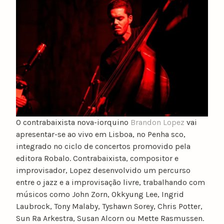
u
n
o
c
a
t
a
r
i
n
O contrabaixista nova-iorquino
Brandon Lopez
vai
o
apresentar-se ao vivo em Lisboa, no Penha sco,
integrado no ciclo de concertos promovido pela
editora Robalo.
Contrabaixista, compositor e
improvisador, Lopez desenvolvido um percurso
entre o jazz e a improvisação livre, trabalhando com
músicos como John Zorn, Okkyung Lee, Ingrid
Laubrock, Tony Malaby, Tyshawn Sorey, Chris Potter,
Sun Ra Arkestra, Susan Alcorn ou Mette Rasmussen.