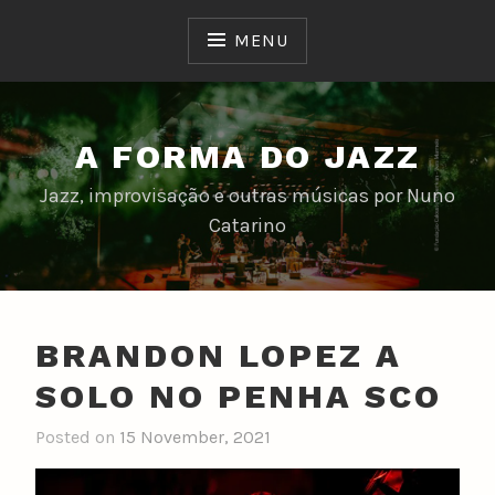
Skip
to
MENU
content
A FORMA DO JAZZ
Jazz, improvisação e outras músicas por Nuno
Catarino
BRANDON LOPEZ A
SOLO NO PENHA SCO
Posted on
15 November, 2021
b
y
n