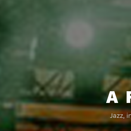
A 
Jazz, 