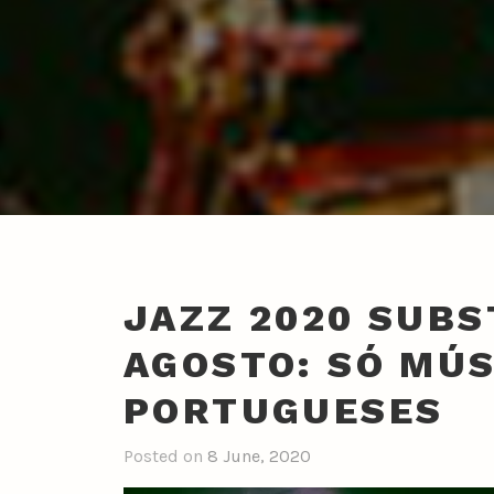
JAZZ 2020 SUBS
AGOSTO: SÓ MÚ
PORTUGUESES
Posted on
8 June, 2020
b
y