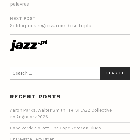
palavras
NEXT POST
Solilóquios regressa em dose tripla
Search
for:
RECENT POSTS
Aaron Parks, Walter Smith III e SFJAZZ Collective
no Angrajazz 2026
Cabo Verde e o jazz: The Cape Verdean Blues
Entrevista: Jery Bidan