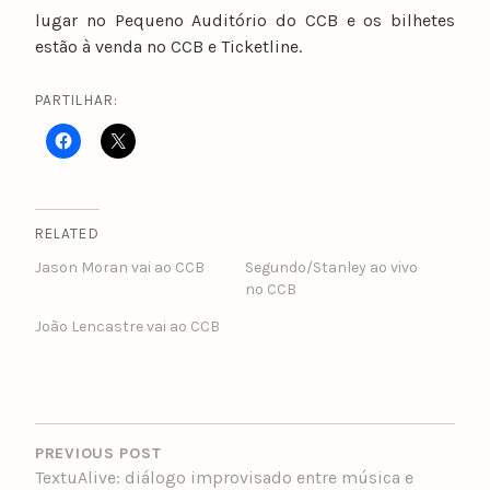
lugar no Pequeno Auditório do CCB e os bilhetes
estão à venda no CCB e Ticketline.
PARTILHAR:
RELATED
Jason Moran vai ao CCB
Segundo/Stanley ao vivo
no CCB
João Lencastre vai ao CCB
POST
NAVIGATION
PREVIOUS POST
TextuAlive: diálogo improvisado entre música e