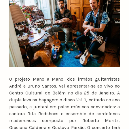
u
n
o
c
a
t
a
r
i
n
o
O projeto Mano a Mano, dos irmãos guitarristas
André e Bruno Santos, vai apresentar-se ao vivo no
Centro Cultural de Belém no dia 25 de Janeiro. A
dupla leva na bagagem o disco
Vol. 3
, editado no ano
passado, e juntará em palco músicos convidados: a
cantora Rita Redshoes e ensemble de cordofones
madeirenses composto por Roberto Moritz,
Graciano Caldeira e Gustavo Paixão. O concerto terá