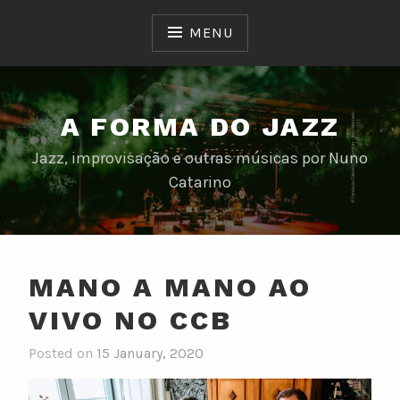
Skip
to
MENU
content
A FORMA DO JAZZ
Jazz, improvisação e outras músicas por Nuno
Catarino
MANO A MANO AO
VIVO NO CCB
Posted on
15 January, 2020
b
y
n