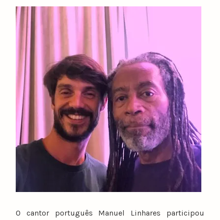
y
n
u
n
o
c
a
t
a
r
i
n
o
O cantor português Manuel Linhares participou