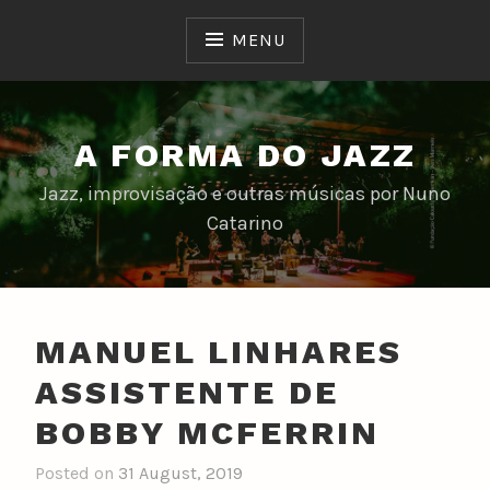
Skip
to
MENU
content
A FORMA DO JAZZ
Jazz, improvisação e outras músicas por Nuno
Catarino
MANUEL LINHARES
ASSISTENTE DE
BOBBY MCFERRIN
Posted on
31 August, 2019
b