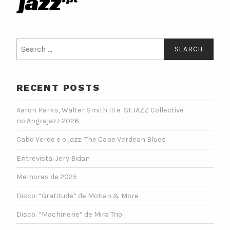
Search
for:
RECENT POSTS
Aaron Parks, Walter Smith III e SFJAZZ Collective
no Angrajazz 2026
Cabo Verde e o jazz: The Cape Verdean Blues
Entrevista: Jery Bidan
Melhores de 2025
Disco: “Gratitude” de Motian & More
Disco: “Machinerie” de Mira Trio