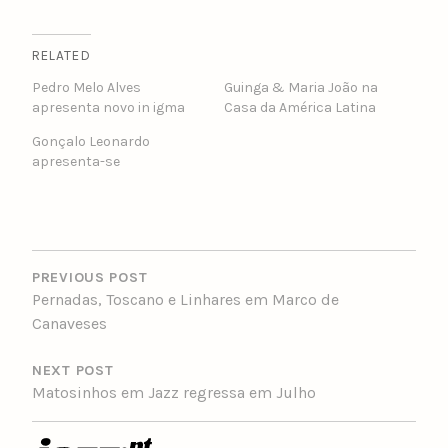
RELATED
Pedro Melo Alves
Guinga & Maria João na
apresenta novo in igma
Casa da América Latina
Gonçalo Leonardo
apresenta-se
POST
NAVIGATION
PREVIOUS POST
Pernadas, Toscano e Linhares em Marco de
Canaveses
NEXT POST
Matosinhos em Jazz regressa em Julho