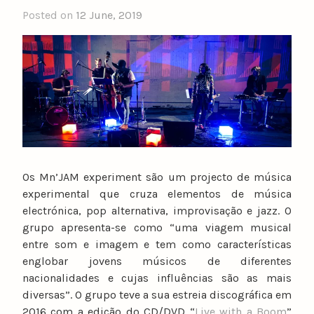
Posted on
12 June, 2019
b
y
n
u
n
o
c
a
t
a
Os Mn’JAM experiment são um projecto de música
r
experimental que cruza elementos de música
i
electrónica, pop alternativa, improvisação e jazz. O
n
grupo apresenta-se como “uma viagem musical
o
entre som e imagem e tem como características
englobar jovens músicos de diferentes
nacionalidades e cujas influências são as mais
diversas”. O grupo teve a sua estreia discográfica em
2016 com a edição do CD/DVD “
Live with a Boom
”