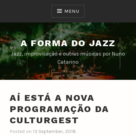
Skip
to
MENU
content
A FORMA DO JAZZ
Jazz, improvisação e outras músicas por Nuno
Catarino
AÍ ESTÁ A NOVA
PROGRAMAÇÃO DA
CULTURGEST
Posted on
13 September, 2018
b