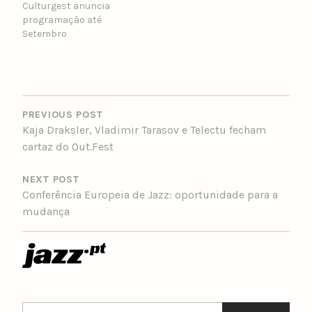
Culturgest anuncia
programação até
Setembro
POST
NAVIGATION
PREVIOUS POST
Kaja Draksler, Vladimir Tarasov e Telectu fecham
cartaz do Out.Fest
NEXT POST
Conferência Europeia de Jazz: oportunidade para a
mudança
Search