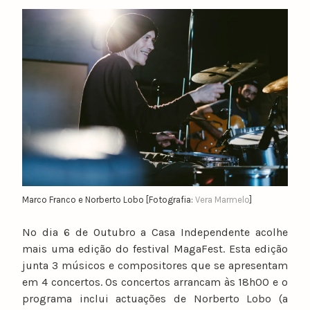
y
n
u
n
o
c
a
t
a
r
i
n
Marco Franco e Norberto Lobo [Fotografia:
Vera Marmelo
]
o
No dia 6 de Outubro a Casa Independente acolhe
mais uma edição do festival MagaFest. Esta edição
junta 3 músicos e compositores que se apresentam
em 4 concertos. Os concertos arrancam às 18h00 e o
programa inclui actuações de Norberto Lobo (a