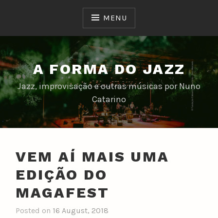
Skip
to
MENU
content
A FORMA DO JAZZ
Jazz, improvisação e outras músicas por Nuno
Catarino
VEM AÍ MAIS UMA
EDIÇÃO DO
MAGAFEST
Posted on
16 August, 2018
b