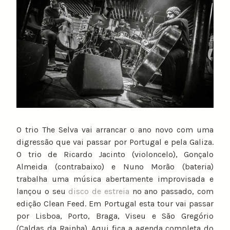
u
n
o
c
a
t
a
r
i
n
O trio The Selva vai arrancar o ano novo com uma
o
digressão que vai passar por Portugal e pela Galiza.​
O trio de Ricardo Jacinto (violoncelo), Gonçalo
Almeida (contrabaixo) e Nuno Morão (bateria)
trabalha uma música abertamente improvisada e
lançou o seu
disco de estreia
no ano passado, com
edição Clean Feed. Em Portugal esta tour vai passar
por Lisboa, Porto, Braga, Viseu e São Gregório
(Caldas da Rainha). Aqui fica a agenda completa do