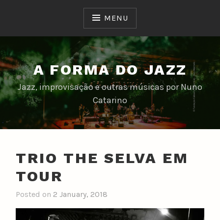
Skip
to
MENU
content
A FORMA DO JAZZ
Jazz, improvisação e outras músicas por Nuno
Catarino
TRIO THE SELVA EM
TOUR
Posted on
2 January, 2018
b
y
n