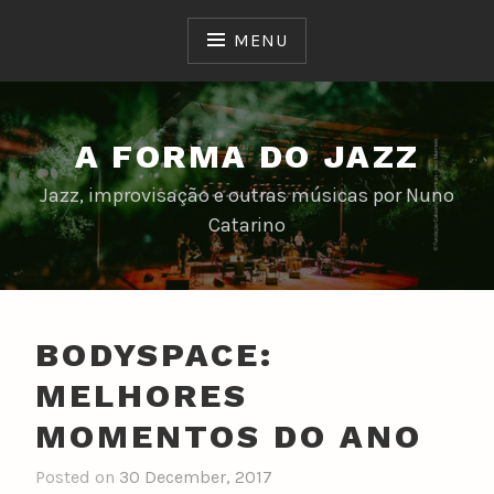
Skip
to
MENU
content
A FORMA DO JAZZ
Jazz, improvisação e outras músicas por Nuno
Catarino
BODYSPACE:
MELHORES
MOMENTOS DO ANO
Posted on
30 December, 2017
b