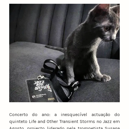
y
n
u
n
o
c
a
t
a
r
i
n
o
Concerto do ano: a inesquecível actuação do
quinteto Life and Other Transient Storms no Jazz em
Agosto, projecto liderado pela trompetista Susana