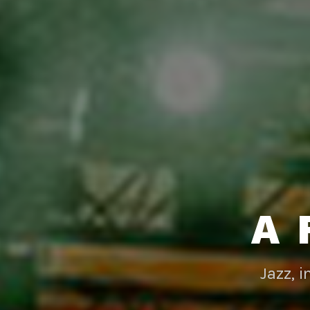
A 
Jazz, 