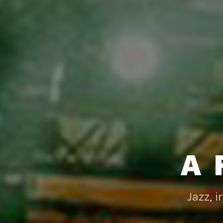
A 
Jazz, 