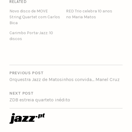
RELATED
Novo disco de MOVE
RED Trio celebra 10 anos
String Quartet com Carlos
no Maria Matos
Bica
Carimbo Porta-Jazz: 10
discos
POST
NAVIGATION
PREVIOUS POST
Orquestra Jazz de Matosinhos convida… Manel Cruz
NEXT POST
ZDB estreia quarteto inédito