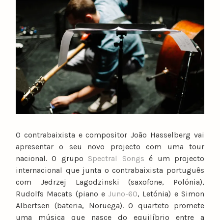
u
n
o
c
a
t
a
r
i
n
o
O contrabaixista e compositor João Hasselberg vai
apresentar o seu novo projecto com uma tour
nacional. O grupo
Spectral Songs
é um projecto
internacional que junta o contrabaixista português
com Jedrzej Lagodzinski (saxofone, Polónia),
Rudolfs Macats (piano e
Juno-60
, Letónia) e Simon
Albertsen (bateria, Noruega). O quarteto promete
uma música que nasce do equilíbrio entre a