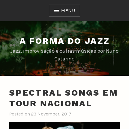
Skip
to
MENU
content
A FORMA DO JAZZ
Jazz, improvisação e outras músicas por Nuno
Catarino
SPECTRAL SONGS EM
TOUR NACIONAL
Posted on
23 November, 2017
b
y
n