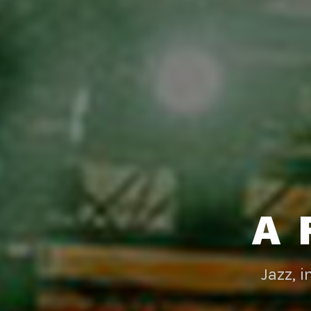
A 
Jazz, 