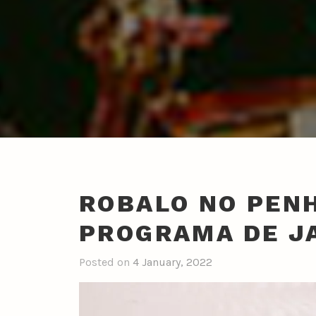
ROBALO NO PENH
PROGRAMA DE J
Posted on
4 January, 2022
b
y
n
u