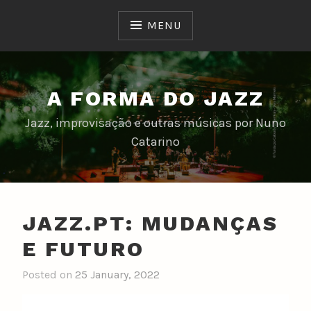
Skip
to
MENU
content
A FORMA DO JAZZ
Jazz, improvisação e outras músicas por Nuno
Catarino
JAZZ.PT: MUDANÇAS
E FUTURO
Posted on
25 January, 2022
b
y
n