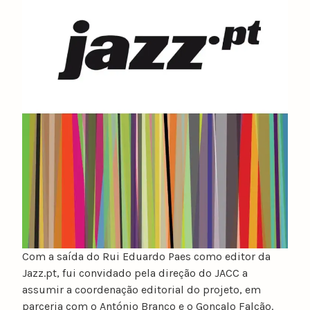
u
n
o
c
a
t
a
r
i
n
o
Com a saída do Rui Eduardo Paes como editor da
Jazz.pt, fui convidado pela direção do JACC a
assumir a coordenação editorial do projeto, em
parceria com o António Branco e o Gonçalo Falcão.