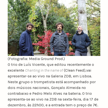
u
n
o
c
a
t
a
r
i
n
(Fotografia: Media Ground Prod.)
o
O trio de Luís Vicente, que editou recentemente o
excelente
Chanting in the name of
(Clean Feed),vai
apresentar-se ao vivo na Galeria ZDB, em Lisboa.
Neste grupo o trompetista está acompanhado por
dois músicos nacionais, Gonçalo Almeida no
contrabaixo e Pedro Melo Alves na bateria. O trio
apresenta-se ao vivo na ZDB na sexta-feira, dia 17 de
dezembro, às 22h00, e a entrada tem o preço de 7€.