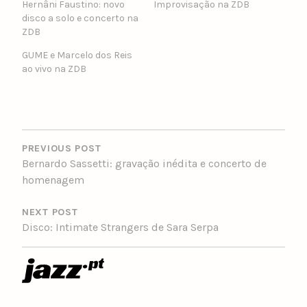
Hernâni Faustino: novo
Improvisação na ZDB
disco a solo e concerto na
ZDB
GUME e Marcelo dos Reis
ao vivo na ZDB
POST
NAVIGATION
PREVIOUS POST
Bernardo Sassetti: gravação inédita e concerto de
homenagem
NEXT POST
Disco: Intimate Strangers de Sara Serpa