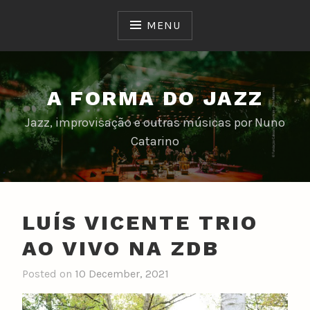
Skip
to
MENU
content
A FORMA DO JAZZ
Jazz, improvisação e outras músicas por Nuno
Catarino
LUÍS VICENTE TRIO
AO VIVO NA ZDB
Posted on
10 December, 2021
b
y
n