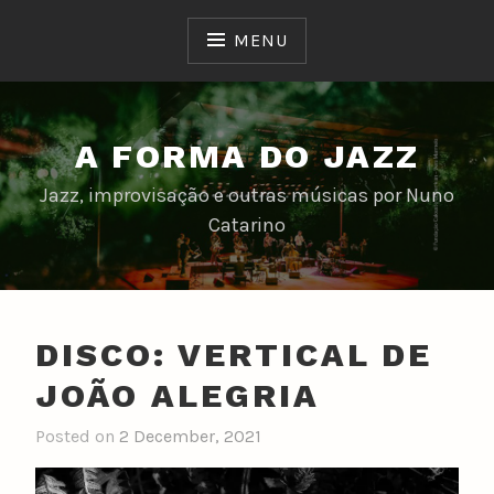
Skip
to
MENU
content
A FORMA DO JAZZ
Jazz, improvisação e outras músicas por Nuno
Catarino
DISCO: VERTICAL DE
JOÃO ALEGRIA
Posted on
2 December, 2021
b
y
n