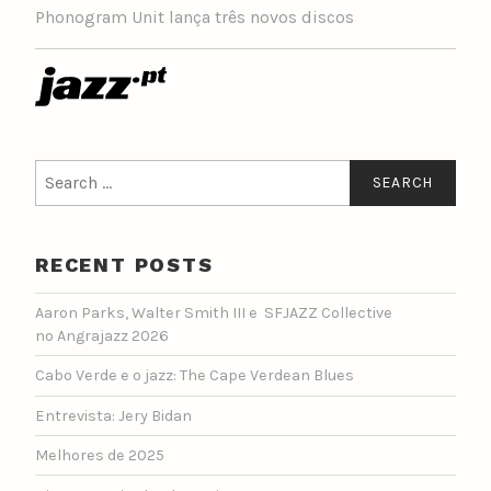
Phonogram Unit lança três novos discos
Search
for:
RECENT POSTS
Aaron Parks, Walter Smith III e SFJAZZ Collective
no Angrajazz 2026
Cabo Verde e o jazz: The Cape Verdean Blues
Entrevista: Jery Bidan
Melhores de 2025