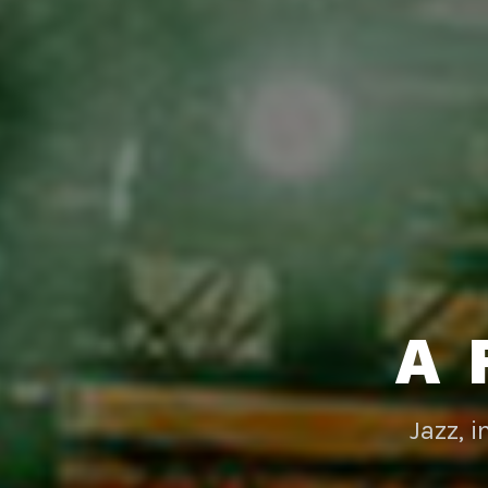
A 
Jazz, 