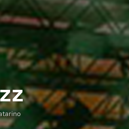
AZZ
atarino