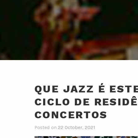
QUE JAZZ É EST
CICLO DE RESID
CONCERTOS
Posted on
22 October, 2021
b
y