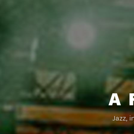
A 
Jazz, 