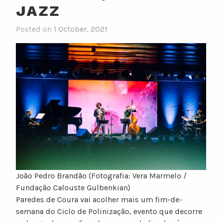
JAZZ
Posted on
1 October, 2021
b
y
n
u
n
o
c
a
t
a
r
i
n
João Pedro Brandão (Fotografia: Vera Marmelo /
o
Fundação Calouste Gulbenkian)
Paredes de Coura vai acolher mais um fim-de-
semana do Ciclo de Polinização, evento que decorre