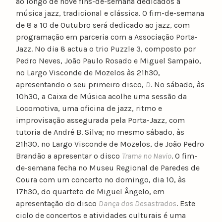
ao longo de nove fins-de-semana dedicados à
música jazz, tradicional e clássica. O fim-de-semana
de 8 a 10 de Outubro será dedicado ao jazz, com
programação em parceria com a Associação Porta-
Jazz. No dia 8 actua o trio Puzzle 3, composto por
Pedro Neves, João Paulo Rosado e Miguel Sampaio,
no Largo Visconde de Mozelos às 21h30,
apresentando o seu primeiro disco,
D
. No sábado, às
10h30, a Caixa de Música acolhe uma sessão da
Locomotiva, uma oficina de jazz, ritmo e
improvisação assegurada pela Porta-Jazz, com
tutoria de André B. Silva; no mesmo sábado, às
21h30, no Largo Visconde de Mozelos, de João Pedro
Brandão a apresentar o disco
Trama no Navio
. O fim-
de-semana fecha no Museu Regional de Paredes de
Coura com um concerto no domingo, dia 10, às
17h30, do quarteto de Miguel Ângelo, em
apresentação do disco
Dança dos Desastrados
. Este
ciclo de concertos e atividades culturais é uma