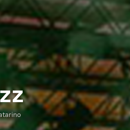
AZZ
atarino