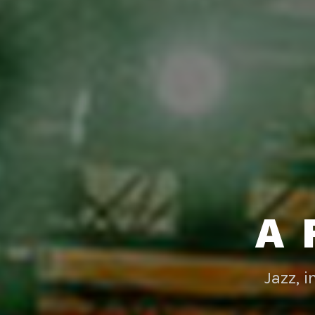
A 
Jazz, 