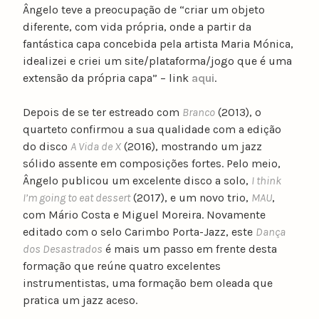
Ângelo teve a preocupação de “criar um objeto
diferente, com vida própria, onde a partir da
fantástica capa concebida pela artista Maria Mónica,
idealizei e criei um site/plataforma/jogo que é uma
extensão da própria capa” – link
aqui
.
Depois de se ter estreado com
Branco
(2013), o
quarteto confirmou a sua qualidade com a edição
do disco
A Vida de X
(2016), mostrando um jazz
sólido assente em composições fortes. Pelo meio,
Ângelo publicou um excelente disco a solo,
I think
I’m going to eat dessert
(2017), e um novo trio,
MAU
,
com Mário Costa e Miguel Moreira. Novamente
editado com o selo Carimbo Porta-Jazz, este
Dança
dos Desastrados
é mais um passo em frente desta
formação que reúne quatro excelentes
instrumentistas, uma formação bem oleada que
pratica um jazz aceso.