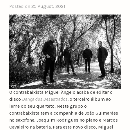
Posted on
25 August, 2021
b
y
n
u
n
o
c
a
t
a
r
i
n
O contrabaixista Miguel Ângelo acaba de editar o
o
disco
Dança dos Desastrados
,
o terceiro álbum ao
leme do seu quarteto. Neste grupo o
contrabaixista tem a companhia de João Guimarães
no saxofone, Joaquim Rodrigues no piano e Marcos
Cavaleiro na bateria. Para este novo disco, Miguel