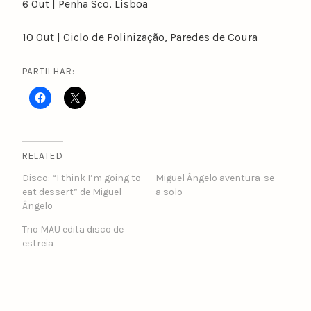
6 Out | Penha Sco, Lisboa
10 Out | Ciclo de Polinização, Paredes de Coura
PARTILHAR:
RELATED
Disco: “I think I’m going to
Miguel Ângelo aventura-se
eat dessert” de Miguel
a solo
Ângelo
Trio MAU edita disco de
estreia
POST