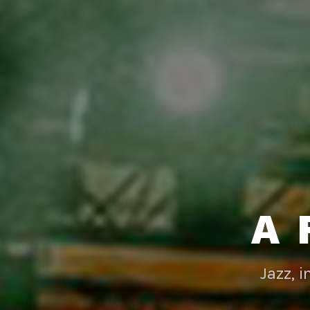
A 
Jazz, 